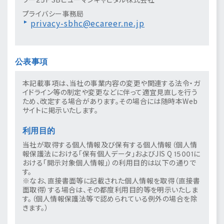
プライバシー事務局
privacy-sbhc@ecareer.ne.jp
公表事項
本記載事項は、当社の事業内容の変更や関連する法令・ガ
イドライン等の制定や変更などに伴って適宜見直しを行う
ため、改定する場合があります。その場合には随時本Web
サイトに掲示いたします。
利用目的
当社が取得する個人情報及び保有する個人情報（個人情
報保護法における「保有個人データ」およびJIS Q 15001に
おける「開示対象個人情報」）の利用目的は以下の通りで
す。
※なお、直接書面等に記載された個人情報を取得（直接書
面取得）する場合は、その都度利用目的等を明示いたしま
す。（個人情報保護法等で認められている例外の場合を除
きます。）