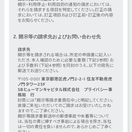
開示・利用停止・利用目的の通知の請求においては、
それらを請求する項目を特定してください。訂正の請
求においては、訂正項目および訂正前・訂正後の内容
をお知らせください。
2. 開示等の請求先およびお問い合わせ先
請求先
開示等を請求される場合は、所定の申請書に記入い
ただき、本人確認のために必要な書類（下記3参照）お
よび手数料（下記4参照）を同封のうえ、以下の宛先に
郵送でお送りください。
〒105-0001
東京都港区虎ノ門2-2-1 住友不動産虎
ノ門タワー25F
SBヒューマンキャピタル株式会社 プライバシー事
務局 行
封筒には「開示等請求書類在中」と明記してください。
直接ご来社いただいてのご請求はお受けいたしかね
ますので、ご了承ください。
開示等請求書郵送中の郵便事故や未着等について
は、当社の責に帰すべき事由による場合を除き、当社
は一切の責任を負いませんので、あらかじめご了承く
ださい。