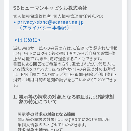
SBヒューマンキャピタル株式会社
個人情報保護管理者：個人情報管理責任者（CPO）
privacy-sbhc@ecareer.ne.jp
（プライバシー事務局）
＜はじめに＞
当社webサービスの会員の方は、ご自身で登録された情報
は各サイトにログイン後の専用画面からご自身で確認・修
正が可能です。また、随時退会することもできます。
書面による回答をご希望の方や、退会された方、代理人に
よる請求をされる方、および各サイトの会員以外のお客様
は、下記手続きにより開示／訂正・追加・削除／利用停止・
消去／利用目的の通知の請求をしていただくことができま
す。
1. 開示等の請求の対象となる範囲および請求対
象の特定について
開示等の請求の対象となる範囲
開示等の請求の対象は、JISQ15001における開示対
象個人情報のみとさせていただきます。
請求対象の特定について