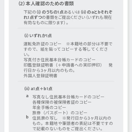
（2）本人確認のための書類
下記の
（i）のうちの1点
あるいは
（ii）のaとbそれぞ
れ1点ずつ
の書類をご提出ください（いずれも現在
有効なものに限ります）。
（i）いずれか1点
運転免許証のコピー ※本籍地の部分は不要で
すので、紙を貼ってコピーする等してくださ
い。
写真付き住民基本台帳カードのコピー
印鑑登録証明書（＋申請書への実印押印） 発
行日から3ヶ月以内のもの。
外国人登録証明書
（ii）a1点＋b1点
写真なし住民基本台帳カードのコピー
各種保険の被保険者証のコピー
年金手帳のコピー
旅券（パスポート）のコピー
住民票の写し ※発行日から3ヶ月以内の
もの。本籍地や筆頭者の表記は不要ですの
で記載のないものをご提出ください。