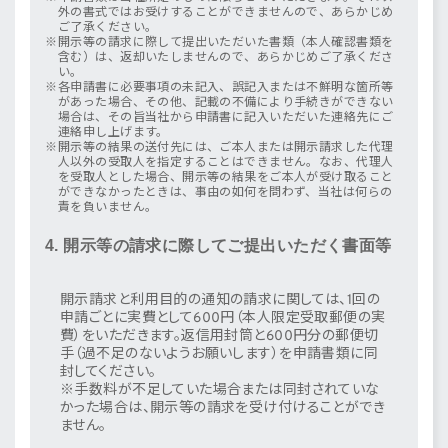
外の書式ではお受けすることができませんので、あらかじめ
ご了承ください。
開示等の請求に際して提出いただいた書類（本人確認書類を
含む）は、返却いたしませんので、あらかじめご了承くださ
い。
各申請書に必要事項の未記入、誤記入または不鮮明な箇所等
があった場合、その他、記載の不備により手続きができない
場合は、その旨当社から申請書に記入いただいた連絡先にご
連絡申し上げます。
開示等の結果の送付先には、ご本人または開示請求した代理
人以外の受取人を指定することはできません。なお、代理人
を受取人とした場合、開示等の結果をご本人が受け取ること
ができなかったときは、事由の如何を問わず、当社は何らの
責を負いません。
4. 開示等の請求に際してご提出いただく書面等
開示請求と利用目的の通知の請求に関しては、1回の
申請ごとに実費として600円（本人限定受取郵便の実
費）をいただきます。返信用封筒と600円分の郵便切
手（過不足のないようお願いします）を申請書類に同
封してください。
※手数料が不足していた場合または同封されていな
かった場合は、開示等の請求を受け付けることができ
ません。